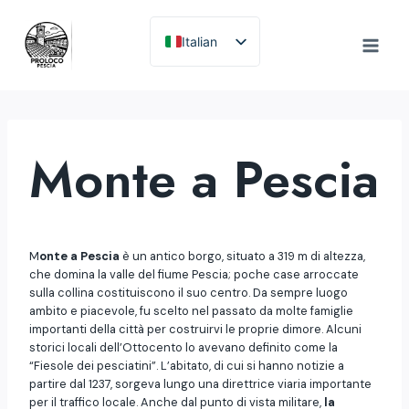
Salta
al
Italian
contenuto
English
Monte a Pescia
M
onte a Pescia
è un antico borgo, situato a 319 m di altezza,
che domina la valle del fiume Pescia; poche case arroccate
sulla collina costituiscono il suo centro. Da sempre luogo
ambito e piacevole, fu scelto nel passato da molte famiglie
importanti della città per costruirvi le proprie dimore. Alcuni
storici locali dell’Ottocento lo avevano definito come la
“Fiesole dei pesciatini”. L’abitato, di cui si hanno notizie a
partire dal 1237, sorgeva lungo una direttrice viaria importante
per il traffico locale. Anche dal punto di vista militare,
la