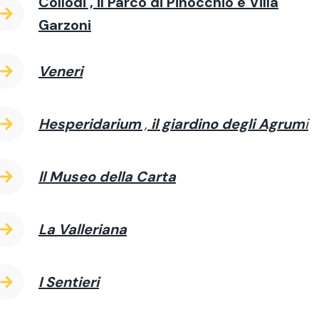
Collodi , il Parco di Pinocchio e Villa
Garzoni
Veneri
Hesperidarium
,
il giardino degli Agrum
i
ll Museo della Carta
La Valleriana
I Sentieri