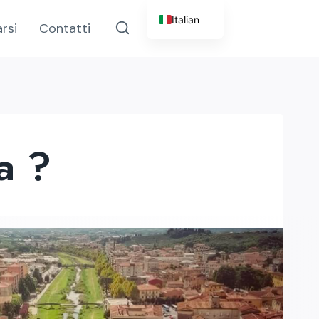
Italian
rsi
Contatti
English
a ?