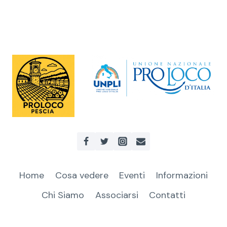
n
t
o
N
a
v
i
Home
Cosa vedere
Eventi
Informazioni
Chi Siamo
Associarsi
Contatti
g