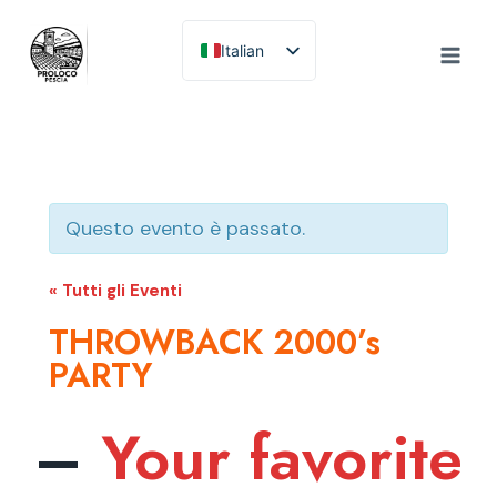
Salta
al
Italian
contenuto
English
Questo evento è passato.
« Tutti gli Eventi
THROWBACK 2000’s
PARTY
–
Your favorite