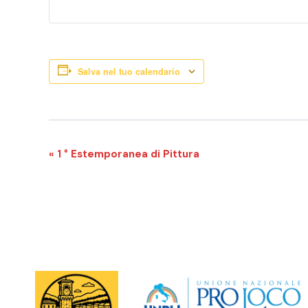
Salva nel tuo calendario
E
«
1 ° Estemporanea di Pittura
v
e
n
t