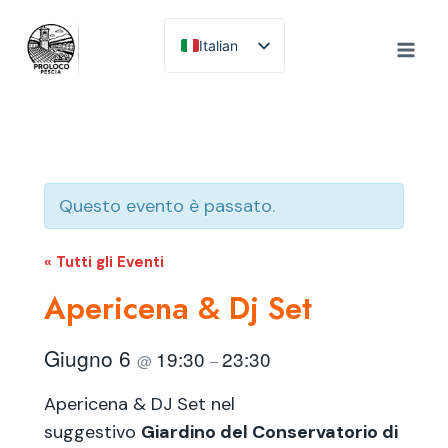
Salta
al
Italian
contenuto
English
Questo evento è passato.
« Tutti gli Eventi
Apericena & Dj Set
Giugno 6
19:30
23:30
@
–
Apericena & DJ Set nel
suggestivo
Giardino del Conservatorio di