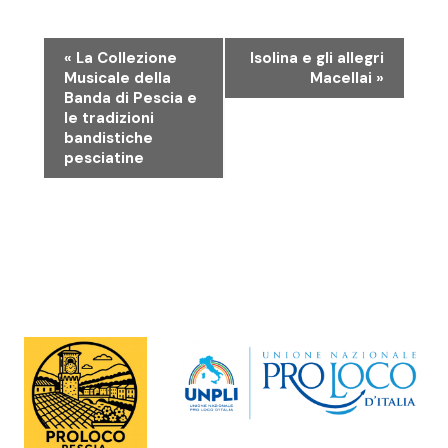
E
«
La Collezione
Isolina e gli allegri
Musicale della
Macellai
»
Banda di Pescia e
v
le tradizioni
bandistiche
e
pesciatine
n
t
o
N
a