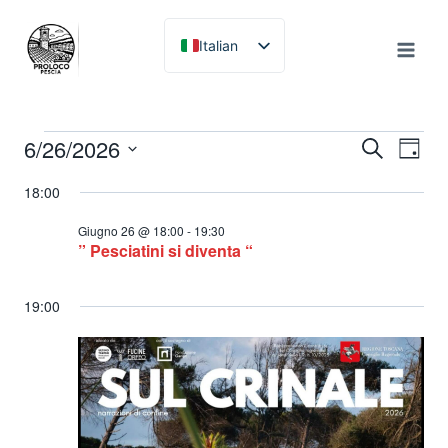
Salta
al
Italian
contenuto
English
Eventi
6/26/2026
Even
Ev
Cerca
Giorno
Seleziona
18:00
Vi
la
Rice
for
data.
Giugno 26 @ 18:00
-
19:30
Na
” Pesciatini si diventa “
e
19:00
Giugno
viste
26,
Navi